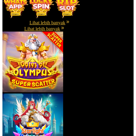
Pasaran Togel
Lihat lebih banyak
Hot Games
Lihat lebih banyak