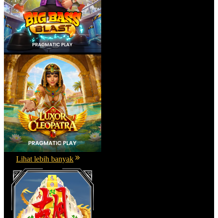
Slot
Lihat lebih banyak