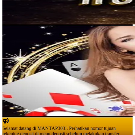
Selamat datang di MANTAP303!. Perhatikan nomor tujuan
rekening deposit di menu deposit sebelum melakukan transfer.