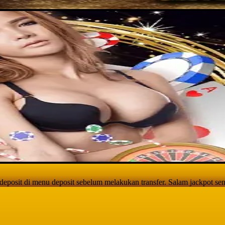
posit di menu deposit sebelum melakukan transfer. Salam jackpot sen