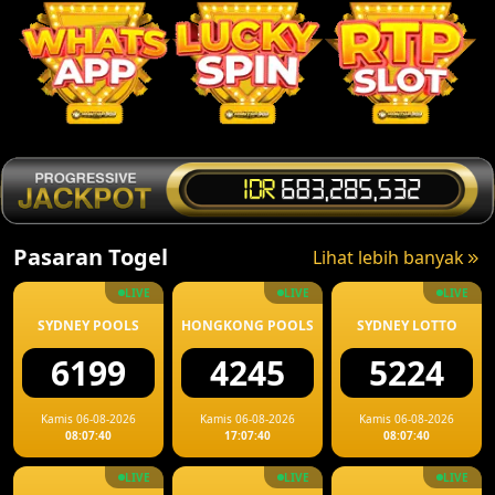
Pasaran Togel
Lihat lebih banyak
LIVE
LIVE
LIVE
SYDNEY POOLS
HONGKONG POOLS
SYDNEY LOTTO
6199
4245
5224
Kamis 06-08-2026
Kamis 06-08-2026
Kamis 06-08-2026
08:07:39
17:07:39
08:07:39
LIVE
LIVE
LIVE