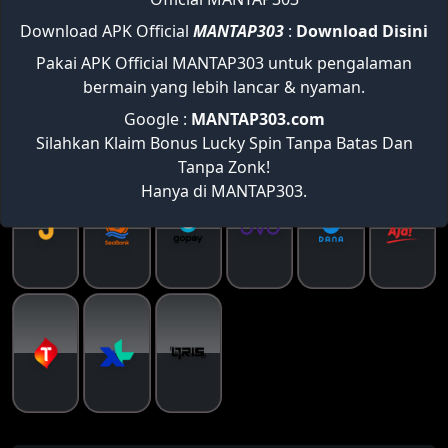
Cara Pembayaran
Download APK Official
MANTAP303
:
Download Disini
Pakai APK Official MANTAP303 untuk pengalaman
bermain yang lebih lancar & nyaman.
Google :
MANTAP303.com
Silahkan Klaim Bonus Lucky Spin Tanpa Batas Dan
Tanpa Zonk!
Hanya di MANTAP303.