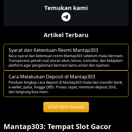
Temukan kami
Artikel Terbaru
Syarat dan Ketentuan Resmi Mantap303
Baca syarat dan ketentuan resmi Mantap303 sebelum mulai bermain.
Transparansi penuh soal aturan akun, bonus, transaksi, dan kebijakan
platform agar pengalaman bermain kamu aman dan nyaman.
Cara Melakukan Deposit di Mantap303
Panduan lengkap cara deposit di Mantap303 mulai dari transfer bank,
e-wallet, pulsa, hingga QRIS. Proses cepat, minimum deposit 20rb,
dan langsung bisa main.
Lihat lebih banyak
Mantap303: Tempat Slot Gacor