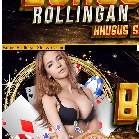
Bonus Rollingan Slot & Casino