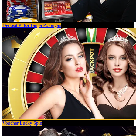
Deposit Pulsa Tanpa Potongan
Voucher Lucky Spin