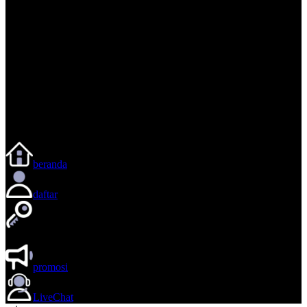
Kunjungi situs resmi atau link alternatif Mantap303.
Klik tombol "Daftar" di halaman utama.
Isi formulir pendaftaran dengan data yang valid (Nama,
Nomor Rekening, dll).
Lakukan deposit awal sesuai minimal saldo.
Pilih permainan favorit Anda dan mulailah petualangan seru
Anda.
Mantap303, Mantap 303, Mantap303 Login, Slot Gacor, Slot
Online Terpopuler, Slot Terpercaya, Situs Slot Gacor, Free Spin,
Slot Jackpot, Bandar Togel Terpercaya, Togel Online Lengkap.
beranda
daftar
masuk
promosi
LiveChat