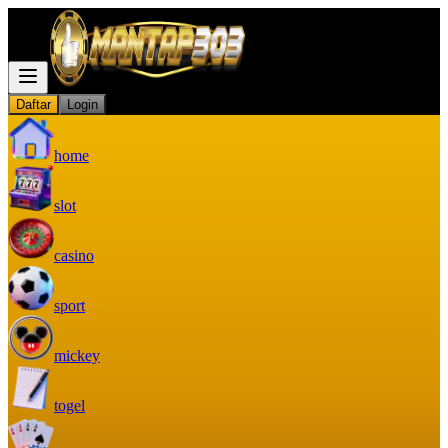
Daftar
Login
home
slot
casino
sport
mickey
togel