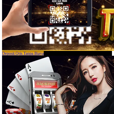
Deposit Qris Tanpa Biaya