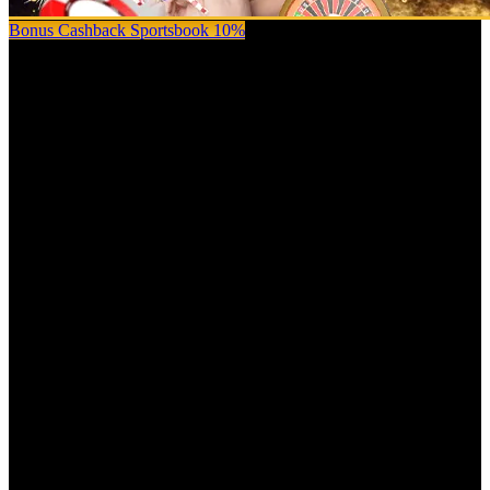
Bonus Cashback Sportsbook 10%
Mantap303 Situs Slot Gacor Online dan
Bandar Togel Terpercaya di Indonesia
Mantap303 hadir sebagai situs slot gacor dan bandar togel online
terpercaya yang menawarkan pengalaman bermain terbaik dengan
peluang jackpot besar dan sistem keamanan terjamin bagi seluruh
pemain.
#Mantap303: Situs Hiburan Online Terlengkap dan Terpercaya di
Indonesia Dalam dunia hiburan digital saat ini, menemukan platform
yang tidak hanya lengkap tetapi juga aman adalah prioritas utama.
Mantap303 hadir sebagai solusi bagi para pecinta permainan daring
yang mencari pengalaman bermain berkualitas tinggi dengan
peluang kemenangan yang nyata. Dengan sistem yang modern dan
transparan, situs ini telah menjadi pilihan favorit di Indonesia.
##Panduan Lengkap Bermain di Situs Mantap303 Memilih platform
yang tepat adalah langkah pertama menuju kemenangan.
Mantap303 didesain untuk memberikan kenyamanan maksimal bagi
penggunanya, mulai dari antarmuka yang ramah pengguna hingga
variasi permainan yang sangat luas.